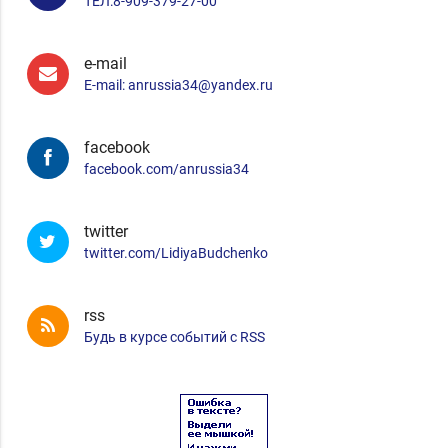
ТЕЛ:8-909-379-27-00
e-mail
E-mail: anrussia34@yandex.ru
facebook
facebook.com/anrussia34
twitter
twitter.com/LidiyaBudchenko
rss
Будь в курсе событий с RSS