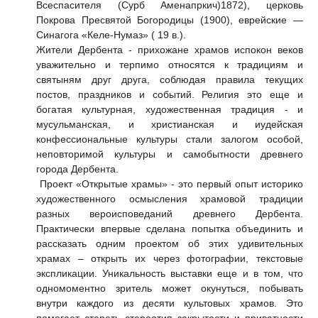
Всеспасителя (Сурб Аменапркич)1872), церковь
Покрова Пресвятой Богородицы (1900), еврейские —
Синагога «Келе-Нумаз» ( 19 в.).
Жители Дербента - прихожане храмов испокон веков
уважительно и терпимо относятся к традициям и
святыням друг друга, соблюдая правила текущих
постов, праздников и событий. Религия это еще и
богатая культурная, художественная традиция - и
мусульманская, и христианская и иудейская
конфессиональные культуры стали залогом особой,
неповторимой культуры и самобытности древнего
города Дербента.
Проект «Открытые храмы» - это первый опыт историко
художественного осмысления храмовой традиции
разных вероисповеданий древнего Дербента.
Практически впервые сделана попытка объединить и
рассказать одним проектом об этих удивительных
храмах – открыть их через фотографии, текстовые
экспликации. Уникальность выставки еще и в том, что
одномоментно зритель может окунуться, побывать
внутри каждого из десяти культовых храмов. Это