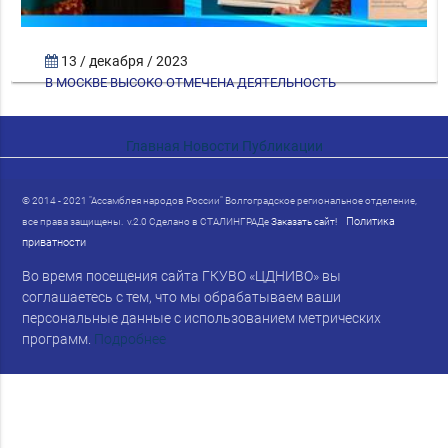
13 / декабря / 2023
В МОСКВЕ ВЫСОКО ОТМЕЧЕНА ДЕЯТЕЛЬНОСТЬ
ВОЛГОГРАДСКОГО РЕГИОНАЛЬНОГО…
Главная
Новости
Публикации
© 2014 - 2021 "Ассамблея народов России" Волгоградское региональное отделение,
Политика
все права защищены. v.2.0 Сделано в СТАЛИНГРАДе
Заказать сайт!
приватности
Во время посещения сайта ГКУВО «ЦДНИВО» вы
соглашаетесь с тем, что мы обрабатываем ваши
персональные данные с использованием метрических
программ.
Подробнее