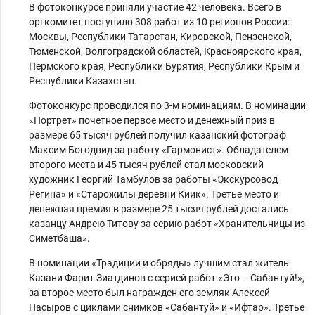
В фотоконкурсе приняли участие 42 человека. Всего в
оргкомитет поступило 308 работ из 10 регионов России:
Москвы, Республики Татарстан, Кировской, Пензенской,
Тюменской, Волгоградской областей, Красноярского края,
Пермского края, Республики Бурятия, Республики Крым и
Республики Казахстан.
Фотоконкурс проводился по 3-м номинациям. В номинации
«Портрет» почетное первое место и денежный приз в
размере 65 тысяч рублей получил казанский фотограф
Максим Богодвид за работу «Гармонист». Обладателем
второго места и 45 тысяч рублей стал московский
художник Георгий Тамбулов за работы «Экскурсовод
Регина» и «Старожилы деревни Киик». Третье место и
денежная премия в размере 25 тысяч рублей достались
казанцу Андрею Титову за серию работ «Хранительницы из
Симетбаша».
В номинации «Традиции и обряды» лучшим стал житель
Казани Фарит Зиатдинов с серией работ «Это – Сабантуй!»,
за второе место был награжден его земляк Алексей
Насыров с циклами снимков «Сабантуй» и «Ифтар». Третье