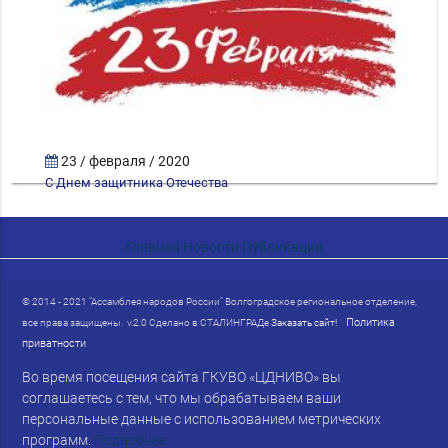
23 / февраля / 2020
С Днем защитника Отечества
Главная
Новости
Публикации
© 2014 - 2021 "Ассамблея народов России" Волгоградское региональное отделение,
Политика
все права защищены. v.2.0 Сделано в СТАЛИНГРАДе
Заказать сайт!
приватности
Во время посещения сайта ГКУВО «ЦДНИВО» вы
соглашаетесь с тем, что мы обрабатываем ваши
персональные данные с использованием метрических
программ.
Подробнее