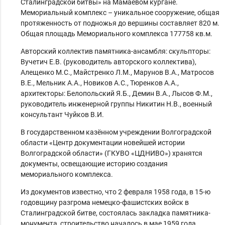
Сталинградской битвы» на Мамаевом кургане.
Мемориальный комплекс – уникальное сооружение, общая
протяженность от подножья до вершины составляет 820 м.
Общая площадь Мемориального комплекса 177758 кв.м.
Авторский коллектив памятника-ансамбля: скульпторы:
Вучетич Е.В. (руководитель авторского коллектива),
Алещенко М.С., Майстренко Л.М., Марунов В.А., Матросов
В.Е., Мельник А.А., Новиков А.С., Тюренков А.А.,
архитекторы: Белопольский Я.Б., Демин В.А., Лысов Ф.М.,
руководитель инженерной группы Никитин Н.В., военный
консультант Чуйков В.И.
В государственном казённом учреждении Волгоградской
области «Центр документации новейшей истории
Волгоградской области» (ГКУВО «ЦДНИВО») хранятся
документы, освещающие историю создания
мемориального комплекса.
Из документов известно, что 2 февраля 1958 года, в 15-ю
годовщину разгрома немецко-фашистских войск в
Сталинградской битве, состоялась закладка памятника-
монумента, строительство началось в мае 1959 года.