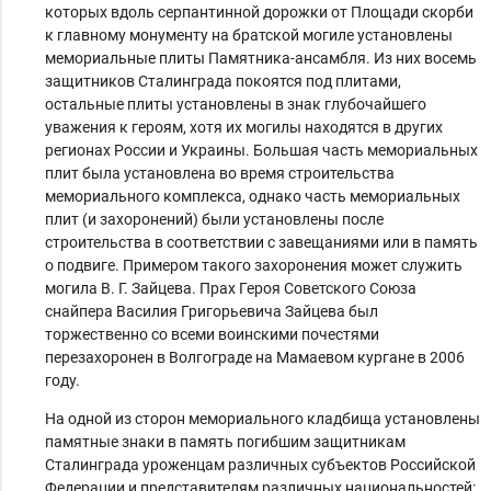
которых вдоль серпантинной дорожки от Площади скорби
к главному монументу на братской могиле установлены
мемориальные плиты Памятника-ансамбля. Из них восемь
защитников Сталинграда покоятся под плитами,
остальные плиты установлены в знак глубочайшего
уважения к героям, хотя их могилы находятся в других
регионах России и Украины. Большая часть мемориальных
плит была установлена во время строительства
мемориального комплекса, однако часть мемориальных
плит (и захоронений) были установлены после
строительства в соответствии с завещаниями или в память
о подвиге. Примером такого захоронения может служить
могила В. Г. Зайцева. Прах Героя Советского Союза
снайпера Василия Григорьевича Зайцева был
торжественно со всеми воинскими почестями
перезахоронен в Волгограде на Мамаевом кургане в 2006
году.
На одной из сторон мемориального кладбища установлены
памятные знаки в память погибшим защитникам
Сталинграда уроженцам различных субъектов Российской
Федерации и представителям различных национальностей: