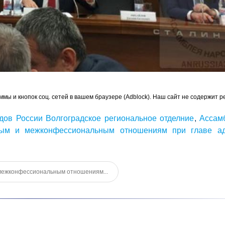
ммы и кнопок соц. сетей в вашем браузере (Adblock). Наш сайт не содержит р
дов России Волгоградское региональное отделние
,
Ассам
ым и межконфессиональным отношениям при главе ад
межконфессиональным отношениям...