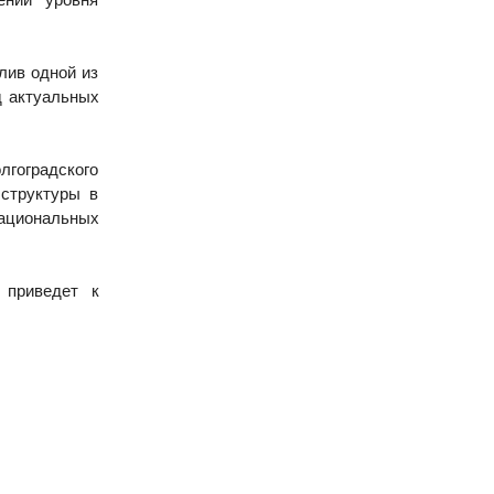
лив одной из
д актуальных
гоградского
структуры в
ациональных
 приведет к