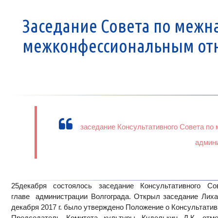
Заседание Совета по меж
межконфессиональным о
заседание Консультативного Совета по
админ
25декабря состоялось заседание Консультативного 
главе администрации Волгограда. Открыл заседание Лихач
декабря 2017 г. было утверждено Положение о Консультати
Председатель Комитета культуры Куделькин Д.К. отм