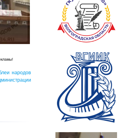
екламы!
блеи народов
министрации