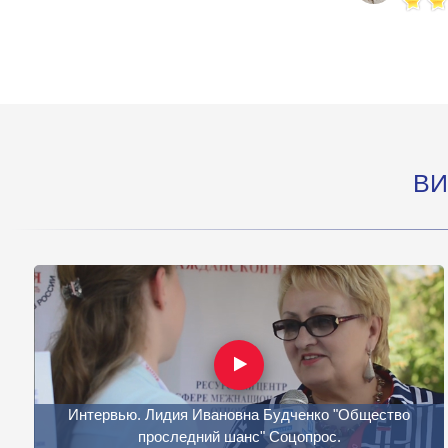
ВИ
Интервью. Лидия Ивановна Будченко "Общество
проследний шанс" Соцопрос.