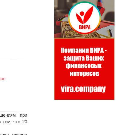
аве
ошениям при
 том, что 20
ении уровня