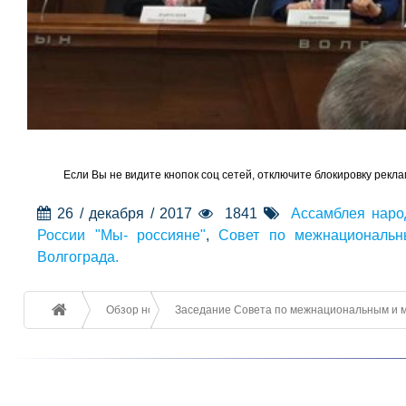
Если Вы не видите кнопок соц сетей, отключите блокировку рекла
26 / декабря / 2017
1841
Ассамблея наро
России "Мы- россияне"
,
Совет по межнациональн
Волгограда.
Обзор новостей
Заседание Совета по межнациональным и 