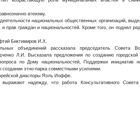
 равнозначно атеизму.
 деятельности национальных общественных организаций, выде
и прав граждан и национальностей. Кроме того, он поднял ря
фтий Биктимиров И.Х.
ьных объединений рассказала председатель Совета Вол
ченко Л.И. Высказала предложения по созданию городской 
вопроса по Дому национальностей, Поддержки инициатив н
о создании этно-парка совместными усилиями.
врейской диаспоры Яэль Иоффе.
 выражают надежду, что работа Консультативного Совета