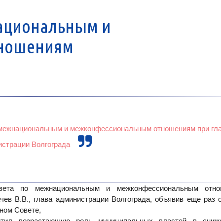
национальным и
тношениям
 межнациональным и межконфессиональным отношениям при гл
истрации Волгограда
Совета по межнациональным и межконфессиональным отн
ев В.В., глава администрации Волгограда, объявив еще раз о
вном Совете,
етил возрастающую роль муниципальных властей в сниж