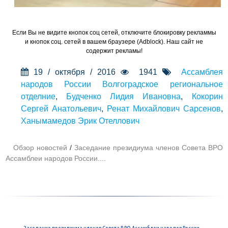
Если Вы не видите кнопок соц сетей, отключите блокировку рекламмы
и кнопок соц. сетей в вашем браузере (Adblock). Наш сайт не
содержит рекламы!
19 / октября / 2016
1941
Ассамблея
народов России Волгоградское региональное
отделние
,
Будченко Лидия Ивановна
,
Кокорин
Сергей Анатольевич
,
Ренат Михайлович Сарсенов
,
Ханымамедов Эрик Отеллович
Обзор новостей
/
Заседание президиума членов Совета ВРО
Ассамблеи народов России....
Заседание президиума членов Совета ВРО Ассамблеи народов России.