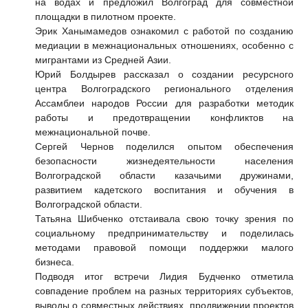
на водах и предложил Волгоград для совместной
площадки в пилотном проекте.
Эрик Ханымамедов
ознакомил с работой по созданию
медиации в межнациональных отношениях, особенно с
мигрантами из Средней Азии.
Юрий Болдырев
рассказал о создании ресурсного
центра Волгоградского регионального отделения
Ассамблеи народов России для разработки методик
работы и предотвращении конфликтов на
межнациональной почве.
Сергей Чернов
поделился опытом обеспечения
безопасности жизнедеятельности населения
Волгоградской области казачьими дружинами,
развитием кадетского воспитания и обучения в
Волгоградской области.
Татьяна Шибченко
отстаивала свою точку зрения по
социальному предпринимательству и поделилась
методами правовой помощи поддержки малого
бизнеса.
Подводя итог встречи
Лидия Будченко
отметила
совпадение проблем на разных территориях субъектов,
выводы о совместных действиях, продвижении проектов