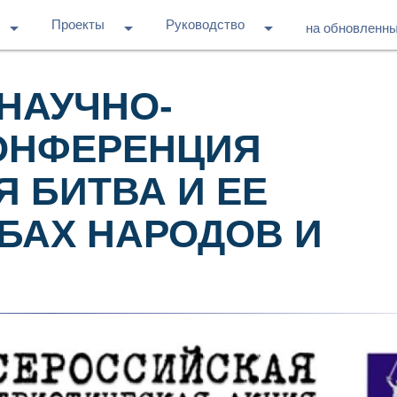
Проекты
Руководство
arrow_drop_down
arrow_drop_down
arrow_drop_down
на обновленн
НАУЧНО-
ОНФЕРЕНЦИЯ
 БИТВА И ЕЕ
БАХ НАРОДОВ И