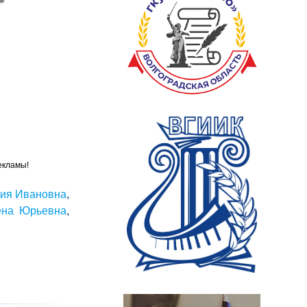
екламы!
дия Ивановна
,
ена Юрьевна
,