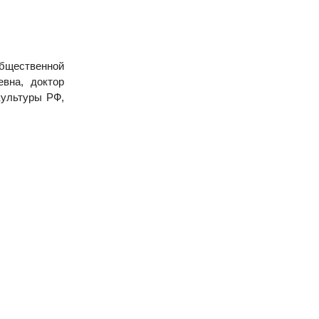
бщественной
евна
, доктор
культуры РФ,