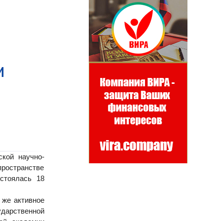
и
ской научно-
пространстве
остоялась 18
к же активное
сударственной