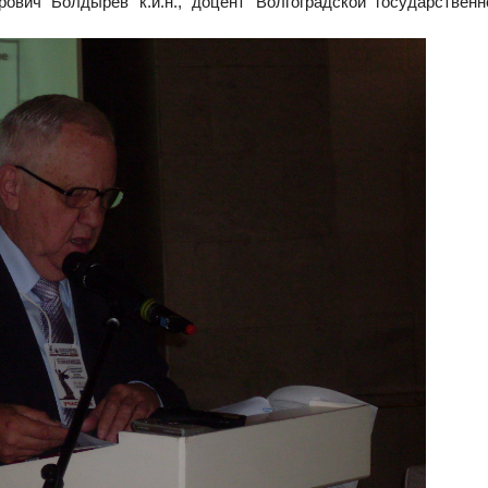
ович Болдырев
к.и.н., доцент Волгоградской государствен