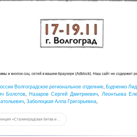
ммы и кнопок соц. сетей в вашем браузере (Adblock). Наш сайт не содержит р
оссии Волгоградское региональное отделние
,
Будченко Ли
ич Болотов
,
Назаров Сергей Дмитриевич
,
Леонтьева Ел
натольевич
,
Заболоцкая Алла Григорьевна
,
нция «Сталинградская битва и ...