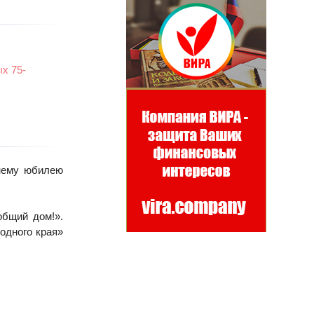
х 75-
тнему юбилею
бщий дом!».
одного края»