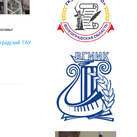
екламы!
градский ГАУ