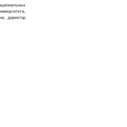
национальных
иверситета,
ии, директор