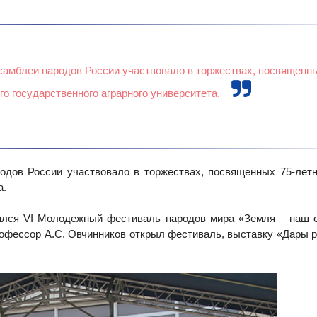
самблеи народов России участвовало в торжествах, посвященны
о государственного аграрного университета.
родов России участвовало в торжествах, посвященных 75-ле
а.
ся VI Молодежный фестиваль народов мира «Земля – наш о
рофессор А.С. Овчинников открыл фестиваль, выставку «Дары р