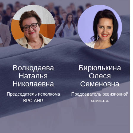
Волкодаева
Бирюлькина
Наталья
Олеся
Николаевна
Семеновна
Председатель исполкома
Председатель ревизионной
ВРО АНР.
комисси.