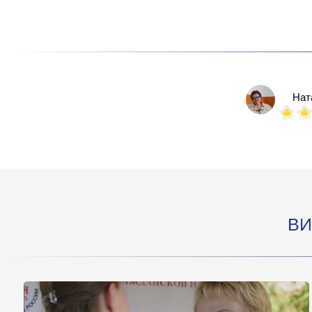
Нат
ВИ