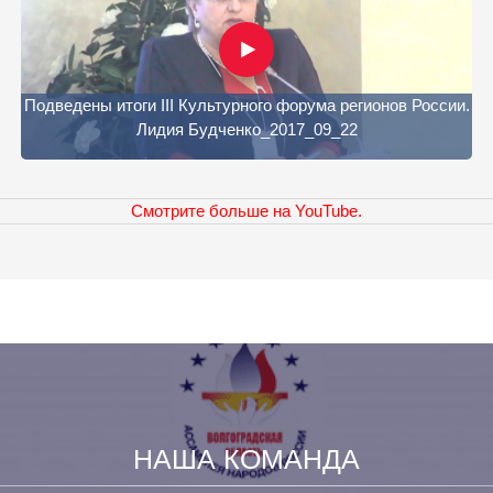
Подведены итоги III Культурного форума регионов России.
Лидия Будченко_2017_09_22
Смотрите больше на YouTube.
НАША КОМАНДА