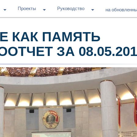
Проекты
Руководство
arrow_drop_down
arrow_drop_down
arrow_drop_down
на обновленн
Е КАК ПАМЯТЬ
ТЧЕТ ЗА 08.05.201