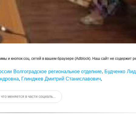
ммы и кнопок соц. сетей в вашем браузере (Adblock). Наш сайт не содержит р
ссии Волгоградское региональное отделние
,
Будченко Ли
андровна
,
Глинджев Дмитрий Станиславович
,
что меняется в части социаль...