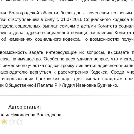
ния Волгоградской области были даны пояснения по новым 
зи с вступлением в силу с 01.07.2016 Социального кодекса В
отдела социальных выплат семьям с детьми Комитета социа
ьник отдела адресно-социальной помощи населению Комитет
 об изменениях социального кодекса, о возможностях полу
 возможность задать интересующие их вопросы, высказать 
за на имущество. Особенно всех удивил вопрос, что многод
я земельного участка под застройку лишается адресно-социаль
законодателю вернуться к рассмотрению Кодекса. Среди мн
б использовании банковских карт для выплат солдатам сро
лен Общественной Палаты РФ Лидия Ивановна Будченко.
Автор статьи:
алья Николаевна Волкодаева
Votes: 162