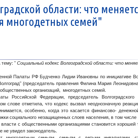
радской области: что меняетс
ля многодетных семей"
тему: "
Социальный кодекс Волгоградской области: что меня
венной Палаты РФ
Будченко Лидии Ивановны
по инициативе Во
Волгоград" (председатель правления
Филина Мария Леонидовн
, общественных организаций, многодетных семей.
аты Российской Федерации, председатель Волгоградского р
м слове отметила, что кодекс вызвал неоднозначную реакци
нимается, особенно, когда это касается финансово- денежно
ржки социального незащищенных слоев населения, в том числе
 власти с общественными организациями становится хорошей 
е не увидел законодатель.
т многодетным семьям, семьям с детьми инвалидами, ст