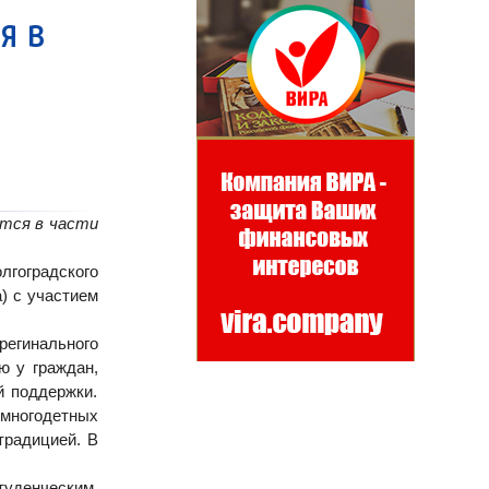
я в
ется в части
лгоградского
а)
с участием
егинального
ю у граждан,
й поддержки.
 многодетных
традицией. В
уденческим,