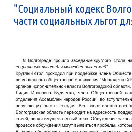
"Социальный кодекс Волгог
части социальных льгот д
В
Волгограде прошло заседание круглого стола на 
социальных льгот для многодетных семей"
.
Круглый стол проходил при поддержке члена Общест
регионального общественного движения "Многодетный 
органов исполнительной власти Волгоградской области
Лидия Ивановна Будченко
, член Общественной пал
отделения Ассамблеи народов России во вступительно
получающих льготы сегодня. Все новое сложно воспри
Волгоградская область переходит на адресность подде
семей, вводя имущественный ценз. Обсуждение закона
процессе обсуждения могут выявиться пробелы, которы
В ходе обсуждения рассматривались вопросы льго