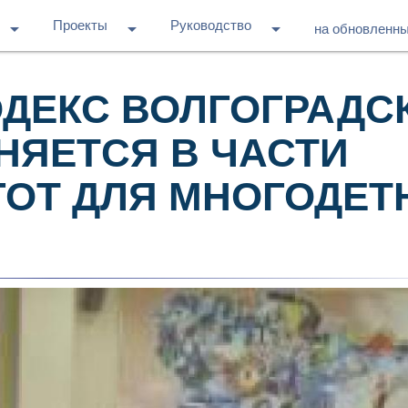
Проекты
Руководство
arrow_drop_down
arrow_drop_down
arrow_drop_down
на обновленн
ДЕКС ВОЛГОГРАДС
НЯЕТСЯ В ЧАСТИ
ОТ ДЛЯ МНОГОДЕТ