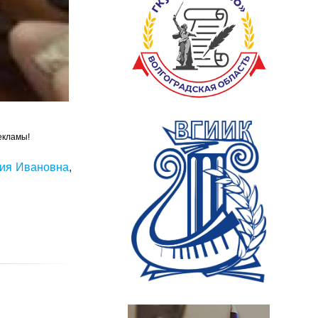
екламы!
дия Ивановна
,