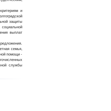
критериям и
олгоградской
льной защиты
а социальной
чения выплат
предложения.
етная семья,
ной помощи -
огочисленных
чной службы