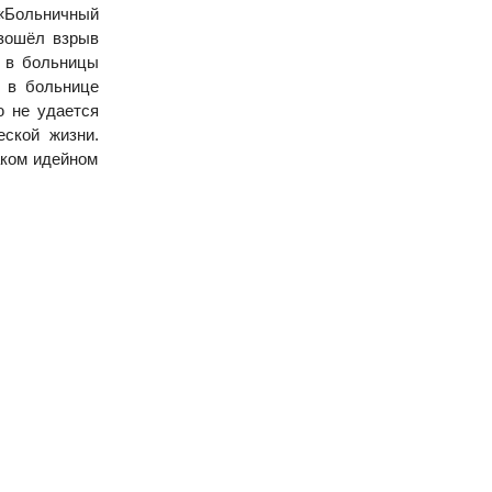
 «Больничный
изошёл взрыв
е в больницы
и в больнице
ю не удается
ской жизни.
аком идейном