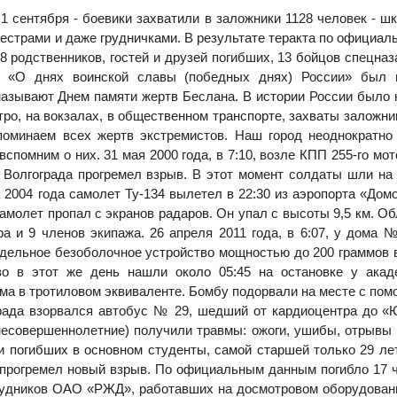
1 сентября - боевики захватили в заложники 1128 человек - шк
сестрами и даже грудничками. В результате теракта по официа
118 родственников, гостей и друзей погибших, 13 бойцов спецна
м «О днях воинской славы (победных днях) России» был 
называют Днем памяти жертв Беслана. В истории России было 
ро, на вокзалах, в общественном транспорте, захваты заложни
оминаем всех жертв экстремистов. Наш город неоднократно
вспомним о них. 31 мая 2000 года, в 7:10, возле КПП 255-го мо
 Волгограда прогремел взрыв. В этот момент солдаты шли на 
а 2004 года самолет Ту-134 вылетел в 22:30 из аэропорта «Дом
амолет пропал с экранов радаров. Он упал с высоты 9,5 км. О
а и 9 членов экипажа. 26 апреля 2011 года, в 6:07, у дома 
дельное безоболочное устройство мощностью до 200 граммов 
во в этот же день нашли около 05:45 на остановке у ака
ма в тротиловом эквиваленте. Бомбу подорвали на месте с пом
ограда взорвался автобус № 29, шедший от кардиоцентра до «
 несовершеннолетние) получили травмы: ожоги, ушибы, отрывы 
и погибших в основном студенты, самой старшей только 29 лет
а прогремел новый взрыв. По официальным данным погибло 17 ч
трудников ОАО «РЖД», работавших на досмотровом оборудован