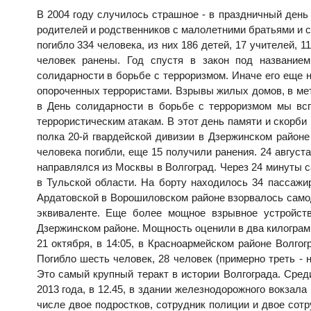
В 2004 году случилось страшное - в праздничный день 
родителей и родственников с малолетними братьями и 
погибло 334 человека, из них 186 детей, 17 учителей, 
человек ранены. Год спустя в закон под название
солидарности в борьбе с терроризмом. Иначе его еще 
опороченных террористами. Взрывы жилых домов, в мет
в День солидарности в борьбе с терроризмом мы всп
террористическим атакам. В этот день памяти и скорби 
полка 20-й гвардейской дивизии в Дзержинском районе
человека погибли, еще 15 получили ранения. 24 август
направлялся из Москвы в Волгоград. Через 24 минуты с
в Тульской области. На борту находилось 34 пассажир
Ардатовской в Ворошиловском районе взорвалось само
эквиваленте. Еще более мощное взрывное устройст
Дзержинском районе. Мощность оценили в два килограм
21 октября, в 14:05, в Красноармейском районе Волг
Погибло шесть человек, 28 человек (примерно треть -
Это самый крупный теракт в истории Волгограда. Сред
2013 года, в 12.45, в здании железнодорожного вокзал
числе двое подростков, сотрудник полиции и двое со