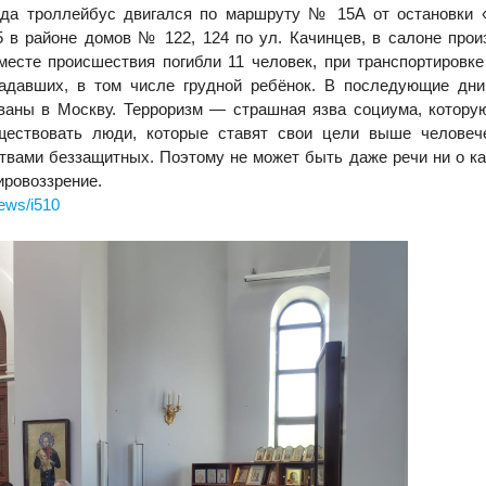
года троллейбус двигался по маршруту № 15A от остановки
5 в районе домов № 122, 124 по ул. Качинцев, в салоне про
месте происшествия погибли 11 человек, при транспортировк
радавших, в том числе грудной ребёнок. В последующие дн
ваны в Москву. Терроризм — страшная язва социума, котору
ществовать люди, которые ставят свои цели выше человече
твами беззащитных. Поэтому не может быть даже речи ни о к
ировоззрение.
news/i510