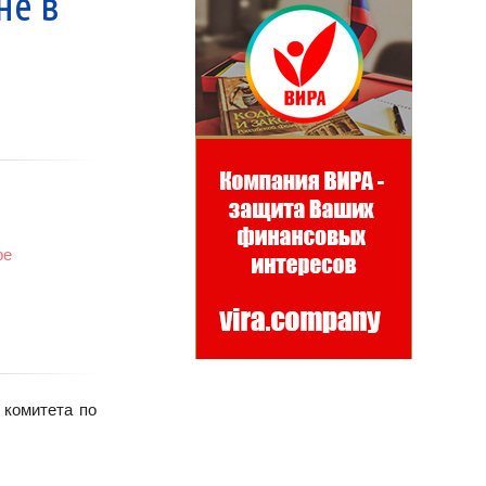
не в
ре
 комитета по