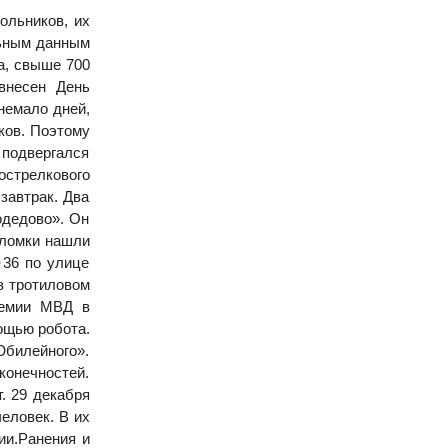
ольников, их
льным данным
за, свыше 700
внесен День
немало дней,
ков. Поэтому
 подвергался
тострелкового
завтрак. Два
одедово». Он
бломки нашли
№36 по улице
в тротиловом
демии МВД в
ощью робота.
Юбилейного».
конечностей.
. 29 декабря
еловек. В их
ии.Ранения и