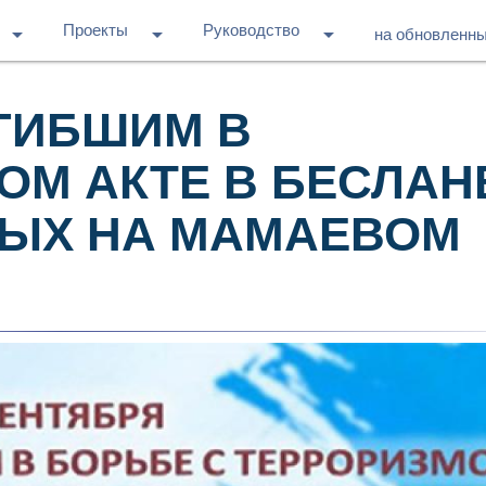
Проекты
Руководство
arrow_drop_down
arrow_drop_down
arrow_drop_down
на обновленн
ГИБШИМ В
ОМ АКТЕ В БЕСЛАН
ТЫХ НА МАМАЕВОМ