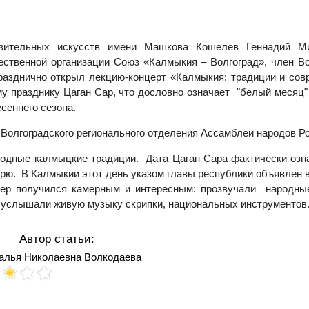
азительных искусств имени Машкова Кошелев Геннадий М
ественной организации Союз «Калмыкия – Волгоград», член Во
разднично открыл лекцию-концерт «Калмыкия: традиции и сов
му празднику Цаган Cap, что дословно означает "белый месяц
сеннего сезона.
 Волгоградского регионального отделения Ассамблеи народов Ро
одные калмыцкие традиции. Дата Цаган Сара фактически озн
дарю. В Калмыкии этот день указом главы республики объявлен
чер получился камерным и интересным: прозвучали народны
и услышали живую музыку скрипки, национальных инструменто
Автор статьи:
алья Николаевна Волкодаева
Votes: 158