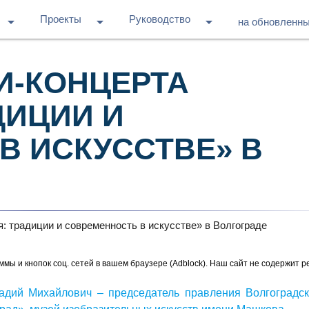
Проекты
Руководство
arrow_drop_down
arrow_drop_down
arrow_drop_down
на обновленн
И-КОНЦЕРТА
ДИЦИИ И
В ИСКУССТВЕ» В
ммы и кнопок соц. сетей в вашем браузере (Adblock). Наш сайт не содержит р
адий Михайлович – председатель правления Волгоградск