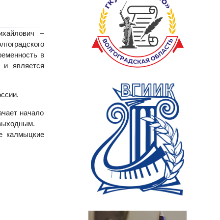
ихайлович –
лгоградского
ременность в
" и является
ссии.
ачает начало
 выходным.
е калмыцкие
в.