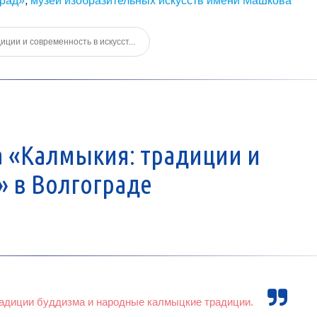
град»
,
музей изобразительных искусств имени Машкова
ции и современность в искусст...
 «Калмыкия: традиции и
» в Волгограде
радиции буддизма и народные калмыцкие традиции.