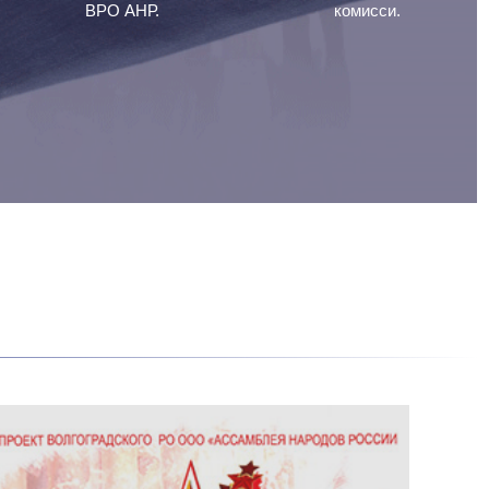
ВРО АНР.
комисси.