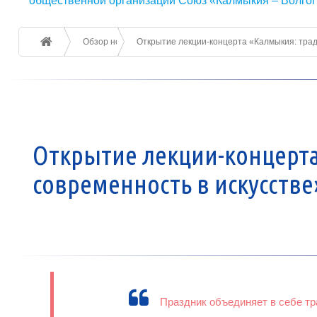
общественной организации Союз «Калмыкия – Волго
Обзор новостей
Открытие лекции-концерта «Калмыкия: тради
Открытие лекции-концерта
современность в искусстве
Праздник объединяет в себе т