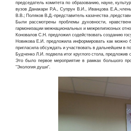
председатель комитета по образованию, науке, культу
вузов Данакари Р.А., Супрун В.И., Иванцова Е.А.,чле
В.В.; Поляков В.Д.-представитель казачества ,предста
Были рассмотрены проблемы духовности, нравствен
гармонизации межнациональных и межрелигиозных отн
Коновалов С.Н. предложил содействовать созданию гос
Новикова Е.И. предложила информировать как можно б
пригласила обсуждать и участвовать в дальнейшем в по
Будченко Л.И. подвела итог круглого стола, предложив
Это было первое мероприятие в рамках большого про
"Экология души".