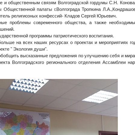
ре и общественным связям Волгоградской гордумы С.Н. Конова
ны Общественной палаты г.Волгограда Тропкина Л.А.,Кондрашов
витель религиозных конфессий- Кладов Сергей Юрьевич.
ные проблемы современного общества, а также необходим
ошений.
ударственной программы патриотического воспитания.
ольше на всех наших ресурсах о проектах и мероприятиях год
екте " Экология души".
 обобщить высказанные предложения по улучшению себя и мира 
екта Волгоградского регионального отделения Ассамблеи на