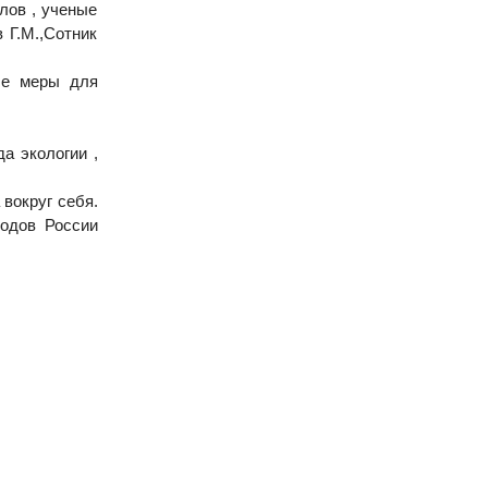
лов , ученые
 Г.М.,Сотник
ые меры для
а экологии ,
вокруг себя.
родов России