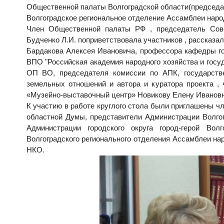
Общественной палаты Волгоградской области(председат
Волгоградское региональное отделение Ассамблеи наро
Член Общественной палаты РФ , председатель Сове
Будченко Л.И. поприветствовала участников , рассказа
Бардакова Алексея Ивановича, профессора кафедры го
ВПО "Российская академия народного хозяйства и госу
ОП ВО, председателя комиссии по АПК, государств
земельных отношений и автора и куратора проекта ,
«Музейно-выставочный центр» Новикову Елену Ивановн
К участию в работе круглого стола были приглашены ч
областной Думы, представители Администрации Волгог
Администрации городского округа город-герой Вол
Волгоградского регионального отделения Ассамблеи на
НКО.