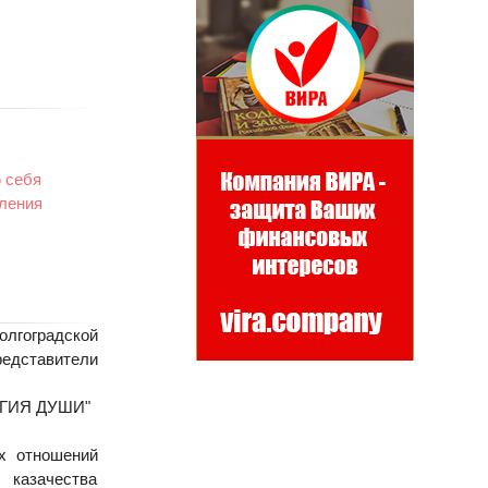
 себя
еления
лгоградской
едставители
ЛОГИЯ ДУШИ"
х отношений
 казачества