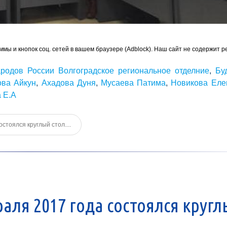
ммы и кнопок соц. сетей в вашем браузере (Adblock). Наш сайт не содержит р
родов России Волгоградское региональное отделние
,
Бу
ва Айкун
,
Ахадова Дуня
,
Мусаева Патима
,
Новикова Еле
 Е.А
тоялся круглый стол....
ля 2017 года состоялся круг