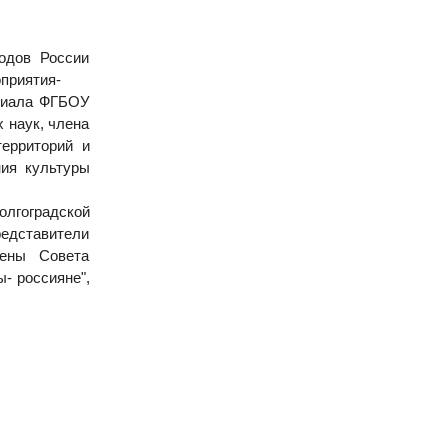
одов России
оприятия-
илиала ФГБОУ
 наук, члена
ерриторий и
ния культуры
олгоградской
редставители
лены Совета
- россияне",