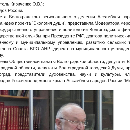
ель Кириченко О.В.);
дов России.
та Волгоградского регионального отделения Ассамблеи нар
ла идею проекта "Экология души", представила Модератора мер
сударственного управления и политологии Волгоградского ф
дарственной службы при Президенте РФ", доктора политических
енному и муниципальному управлению, развитию сельских т
 члена Совета ВРО АНР ,директора муниципального учрежде
у,
лены Общественной палаты Волгоградской области, депутаты В
радской области, депутаты Волгоградской городской Думы, п
гоград, представители духовенства, науки и культуры, ч
родов Росси,молодежного крыла Ассамблеи народов России "Мы