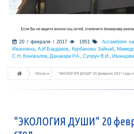
Если Вы не видите кнопок соц сетей, отключите блокировку рекла
20 / февраля / 2017
1951
Ассамблея на
Ивановна
,
А.И.Бардаков
,
Курбанова Зайнаб
,
Мамедо
С.Н. Коновалов
,
Данакари Р.А.
,
Супрун В.И.
,
Иванцова
Обзор новостей
"ЭКОЛОГИЯ ДУШИ" 20 февраля 2017 года сос
"ЭКОЛОГИЯ ДУШИ" 20 февра
стол.