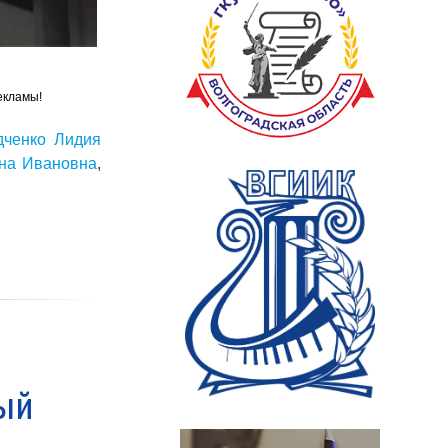
екламы!
дченко Лидия
на Ивановна
,
лый