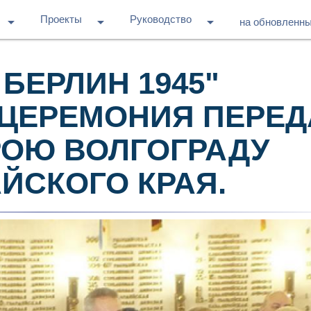
Проекты
Руководство
arrow_drop_down
arrow_drop_down
arrow_drop_down
на обновленн
БЕРЛИН 1945"
ЦЕРЕМОНИЯ ПЕРЕД
РОЮ ВОЛГОГРАДУ
ЙСКОГО КРАЯ.