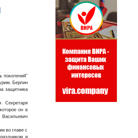
я
ь поколений"
урим. Берлин
на защитника
я Секретаря
которое он в
 Васильевич
и во главе с
раздником и