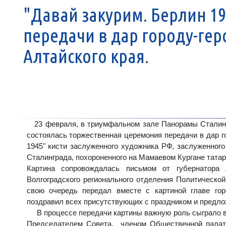
"Давай закурим. Берлин 1
передачи в дар городу-ге
Алтайского края.
23 февраля, в триумфальном зале Панорамы Сталингра
состоялась торжественная церемония передачи в дар го
1945" кисти заслуженного художника РФ, заслуженног
Сталинграда, похороненного на Мамаевом Кургане тата
Картина сопровождалась письмом от губернатора 
Волгоградского регионального отделения Политическ
свою очередь передал вместе с картиной главе го
поздравил всех присутствующих с праздником и предлож
В процессе передачи картины важную роль сыграло во
Председателем Совета, членом Общественной палат