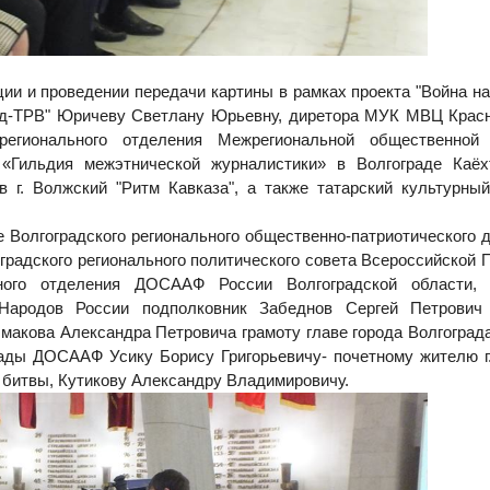
 и проведении передачи картины в рамках проекта "Война на 
рад-ТРВ" Юричеву Светлану Юрьевну, диретора МУК МВЦ Крас
егионального отделения Межрегиональной общественной 
«Гильдия межэтнической журналистики» в Волгограде Каёх
 г. Волжский "Ритм Кавказа", а также татарский культурный
 Волгоградского регионального общественно-патриотического 
градского регионального политического совета Всероссийской 
ного отделения ДОСААФ России Волгоградской области, 
 Народов России подполковник Забеднов Сергей Петрович
акова Александра Петровича грамоту главе города Волгоград
ды ДОСААФ Усику Борису Григорьевичу- почетному жителю г.
 битвы, Кутикову Александру Владимировичу.