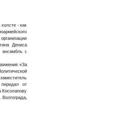
холсте - как
ноармейского
организации
тина Дениса
 ансамбль г.
движения «За
Политической
заместитель
 передал от
а Косолапову
 Волгограда,