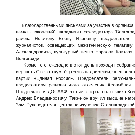
Благодарственными письмами за участие в организации
память поколений" наградили шеф-редактора "Волгог
района Новикову Елену Ивановну, председателя р
журналистов, освещающих межэтническую тематику 
Александровича, культурный центр Народов Кавказа в
Волгограда.
Кроме того, ежегодно в этот день проходит собрание
верность Отечеству». Учредитель движения, член волго
партии «Единая Россия», Председатель региональ
председателя регионального отделения Ассамблеи
Председателя ДОСААФ России генерал-полковника Колм
Андрею Владимировичу. Также он вручил высшие награ
Зам. Руководителя Центра по изучению Сталинградской