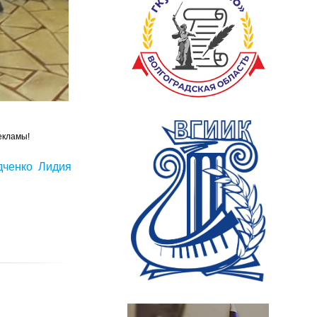
екламы!
дченко Лидия