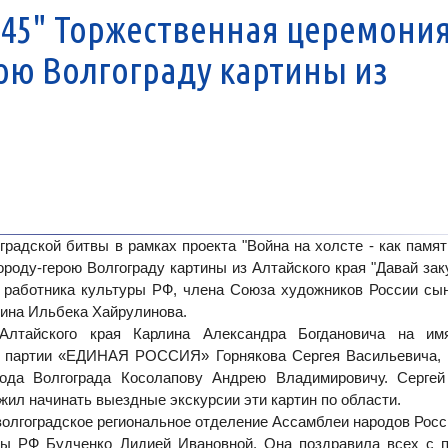
945" Торжественная церемони
рою Волгограду картины из
дской битвы в рамках проекта "Война на холсте - как памят
роду-герою Волгограду картины из Алтайского края "Давай зак
о работника культуры РФ, члена Союза художников России сы
рина Ильбека Хайрулинова.
Алтайского края Карлина Александра Богдановича на им
ой партии «ЕДИНАЯ РОССИЯ» Горнякова Сергея Васильевича, 
рода Волгограда Косолапову Андрею Владимировичу. Сергей
ил начинать выездные экскурсии эти картин по области.
лгоградское региональное отделение Ассамблеи народов Росси
ы РФ Будченко Лидией Ивановной. Она поздравила всех с п