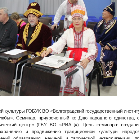
ей культуры ГОБУК ВО «Волгоградский государственный институ
ужбы». Семинар, приуроченный ко Дню народного единства, 
ический центр» (ГБУ ВО «РИАЦ»). Цель семинара: создание
сохранению и продвижению традиционной культуры народо
ений образования, научной и творческой интеллигенции, п