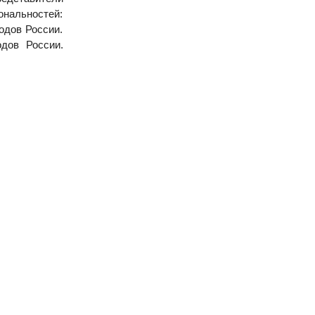
нальностей:
одов России.
одов России.