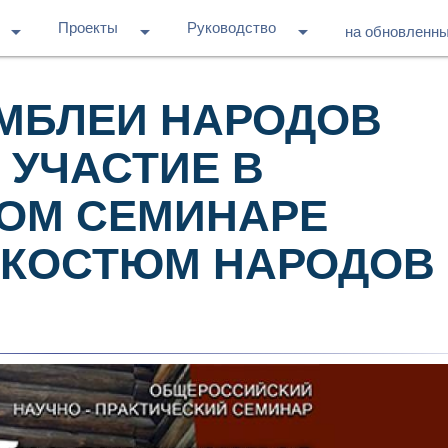
Проекты
Руководство
arrow_drop_down
arrow_drop_down
arrow_drop_down
на обновленн
МБЛЕИ НАРОДОВ
 УЧАСТИЕ В
ОМ СЕМИНАРЕ
 КОСТЮМ НАРОДОВ