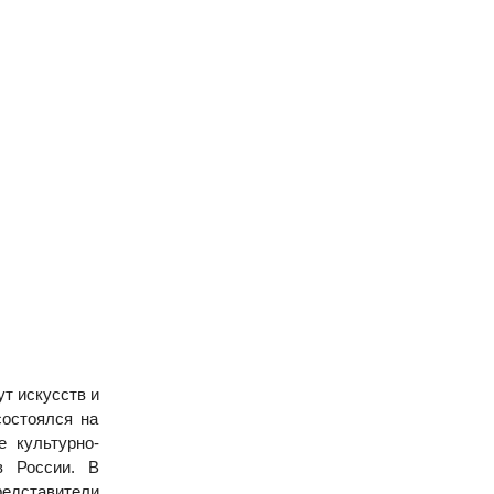
т искусств и
состоялся на
 культурно-
в России. В
редставители