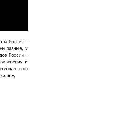
тр» Россия –
ни разные, у
дов России –
сохранения и
гионального
оссии»,