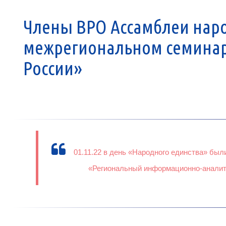
Члены ВРО Ассамблеи наро
межрегиональном семина
России»
01.11.22 в день «Народного единства» бы
«Региональный информационно-аналити