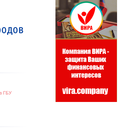
в
родов
в ГБУ