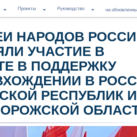
Проекты
Руководство
arrow_drop_down
arrow_drop_down
arrow_drop_down
на обновленн
И НАРОДОВ РОСС
ЯЛИ УЧАСТИЕ В
ТЕ В ПОДДЕРЖКУ
ВХОЖДЕНИИ В РОС
СКОЙ РЕСПУБЛИК 
ПОРОЖСКОЙ ОБЛАСТ