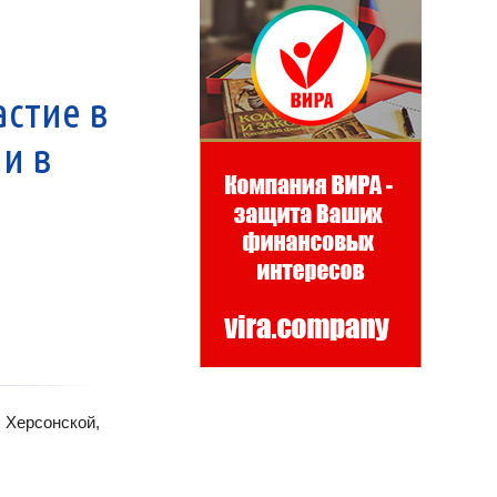
астие в
и в
 Херсонской,