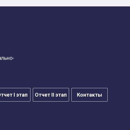
ально-
тчет I этап
Отчет II этап
Контакты