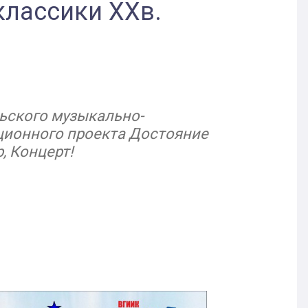
классики XXв.
льского музыкально-
ционного проекта Достояние
, Концерт!