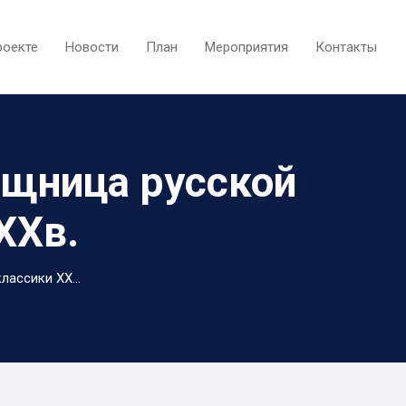
роекте
Новости
План
Мероприятия
Контакты
ищница русской
XXв.
ассики XX...