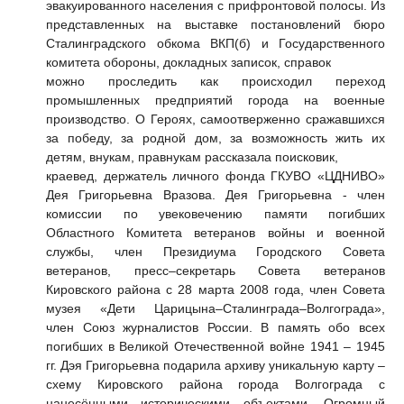
эвакуированного населения с прифронтовой полосы. Из
представленных на выставке постановлений бюро
Сталинградского обкома ВКП(б) и Государственного
комитета обороны, докладных записок, справок
можно проследить как происходил переход
промышленных предприятий города на военные
производство. О Героях, самоотверженно сражавшихся
за победу, за родной дом, за возможность жить их
детям, внукам, правнукам рассказала поисковик,
краевед, держатель личного фонда ГКУВО «ЦДНИВО»
Дея Григорьевна Вразова. Дея Григорьевна - член
комиссии по увековечению памяти погибших
Областного Комитета ветеранов войны и военной
службы, член Президиума Городского Совета
ветеранов, пресс–секретарь Совета ветеранов
Кировского района с 28 марта 2008 года, член Совета
музея «Дети Царицына–Сталинграда–Волгограда»,
член Союз журналистов России. В память обо всех
погибших в Великой Отечественной войне 1941 – 1945
гг. Дэя Григорьевна подарила архиву уникальную карту –
схему Кировского района города Волгограда с
нанесёнными историческими объектами. Огромный