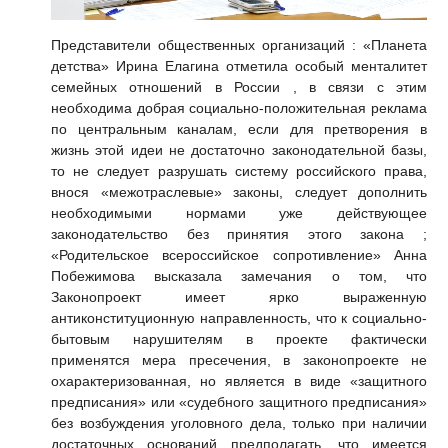
Представители общественных организаций : «Планета
детства»
Ирина Елагина
отметила особый менталитет
семейных отношений в России , в связи с этим
необходима добрая социально-положительная реклама
по центральным каналам, если для претворения в
жизнь этой идеи не достаточно законодательной базы,
то не следует разрушать систему российского права,
внося «межотраслевые» законы, следует дополнить
необходимыми нормами уже действующее
законодательство без принятия этого закона ;
«Родительское всероссийское сопротивление»
Анна
Побежимова
высказала замечания о том, что
Законопроект имеет ярко выраженную
антиконституционную направленность, что к социально-
бытовым нарушителям в проекте фактически
применятся мера пресечения, в законопроекте не
охарактеризованная, но является в виде «защитного
предписания» или «судебного защитного предписания»
без возбуждения уголовного дела, только при наличии
достаточных оснований предполагать, что имеется