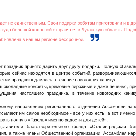
дет не единственным. Свои подарки ребятам приготовили и в др
оттуда большой колонной отправятся в Луганскую область. Под
объявлена в нашем регионе бессрочной.
т праздник принято дарить друг другу подарки. Полную «Газель
торые сейчас находятся в центре событий, разворачивающихся
етям праздник» длилась в течение новогодних каникул.
: шоколадные конфеты, кремовые пирожные и даже печенья, пр
ущения настоящего праздника, в течение новогодних каник
жному направлению регионального отделения Ассамблеи нар
исылают им самое необходимое - все у них есть, а вот именно
рать полную «Газель» именно радости для детей».
дставители благотворительного фонда «Сталинградская би
дия, а также члены Общественной организации "Ассамблея нар