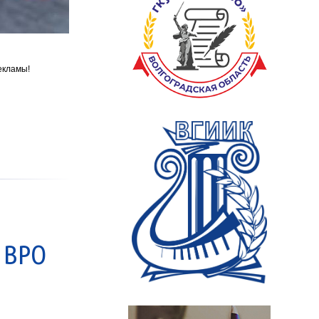
екламы!
 ВРО