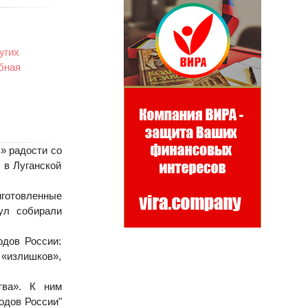
угих
обная
» радости со
 в Луганской
иготовленные
ул собирали
одов России:
 «излишков»,
тва». К ним
одов России"