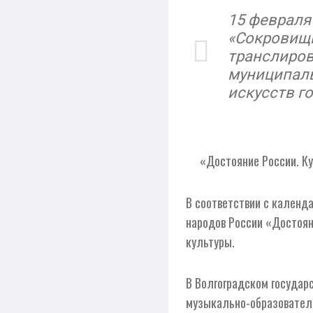
15 февраля
«Сокровищн
транслиров
муниципаль
искусств г
«Достояние России. Кул
В соответствии с календ
народов России «Достоян
культуры.
В Волгоградском государ
музыкально-образователь