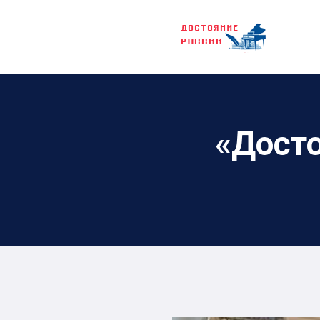
«Досто